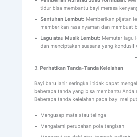
Pemberian ASI atau Susu Formulasi:
Memb
tidur bisa membantu bayi merasa kenyang
Sentuhan Lembut:
Memberikan pijatan le
memberikan rasa nyaman dan membuat bay
Lagu atau Musik Lembut:
Memutar lagu l
dan menciptakan suasana yang kondusif u
3.
Perhatikan Tanda-Tanda Kelelahan
Bayi baru lahir seringkali tidak dapat meng
beberapa tanda yang bisa membantu Anda me
Beberapa tanda kelelahan pada bayi meliput
Mengusap mata atau telinga
Mengalami perubahan pola tangisan
Mengerutkan dahi atau tampak gelisah