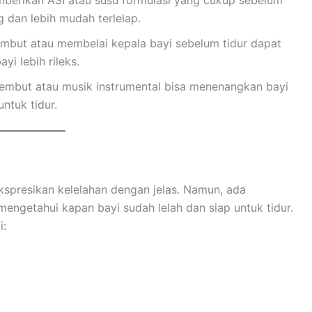
erikan ASI atau susu formulasi yang cukup sebelum
 dan lebih mudah terlelap.
mbut atau membelai kepala bayi sebelum tidur dapat
i lebih rileks.
embut atau musik instrumental bisa menenangkan bayi
ntuk tidur.
ekspresikan kelelahan dengan jelas. Namun, ada
ngetahui kapan bayi sudah lelah dan siap untuk tidur.
i: