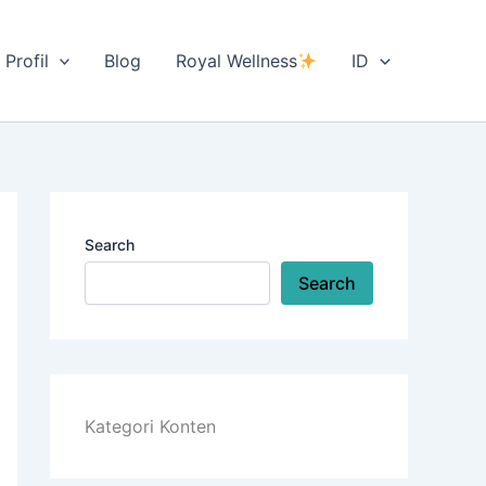
Profil
Blog
Royal Wellness
ID
Search
Search
Kategori Konten