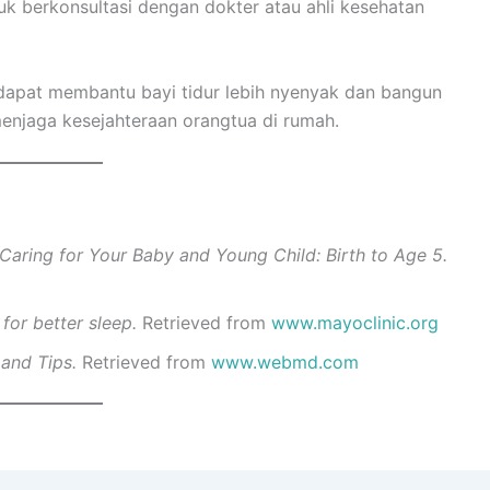
uk berkonsultasi dengan dokter atau ahli kesehatan
dapat membantu bayi tidur lebih nyenyak dan bangun
enjaga kesejahteraan orangtua di rumah.
Caring for Your Baby and Young Child: Birth to Age 5.
for better sleep.
Retrieved from
www.mayoclinic.org
and Tips.
Retrieved from
www.webmd.com