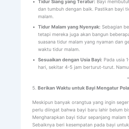
Tidur Siang yang Teratur:
Bayi membutuhk
dan tumbuh dengan baik. Pastikan bayi tid
malam.
Tidur Malam yang Nyenyak:
Sebagian besa
tetapi mereka juga akan bangun beberap
suasana tidur malam yang nyaman dan ge
waktu tidur malam.
Sesuaikan dengan Usia Bayi:
Pada usia 1
hari, sekitar 4-5 jam berturut-turut. Na
5.
Berikan Waktu untuk Bayi Mengatur Pola
Meskipun banyak orangtua yang ingin seger
perlu diingat bahwa bayi baru lahir belum b
Mengharapkan bayi tidur sepanjang malam 
Sebaiknya beri kesempatan pada bayi untuk