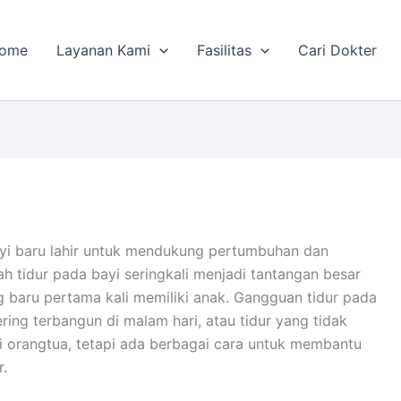
ome
Layanan Kami
Fasilitas
Cari Dokter
ayi baru lahir untuk mendukung pertumbuhan dan
 tidur pada bayi seringkali menjadi tantangan besar
 baru pertama kali memiliki anak. Gangguan tidur pada
sering terbangun di malam hari, atau tidur yang tidak
gi orangtua, tetapi ada berbagai cara untuk membantu
r.